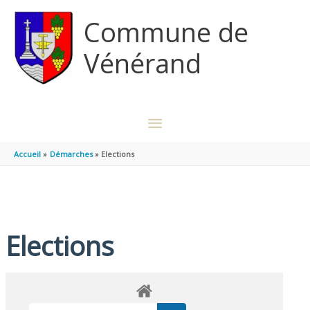
Aller au contenu
Aller au pied de page
Commune de
Vénérand
MENU
PRINCIPAL
Accueil
Démarches
Elections
Elections