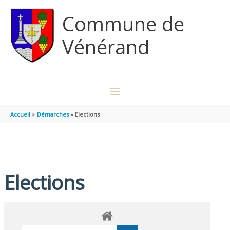
Aller au contenu
Aller au pied de page
Commune de
Vénérand
MENU
PRINCIPAL
Accueil
Démarches
Elections
Elections