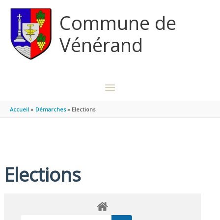
Aller au contenu
Aller au pied de page
Commune de
Vénérand
MENU
PRINCIPAL
Accueil
Démarches
Elections
Elections