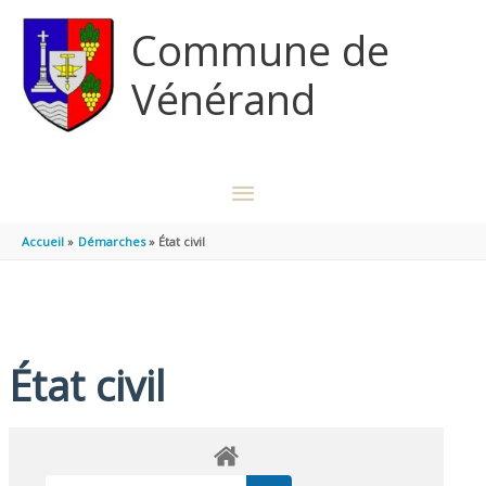
Aller au contenu
Aller au pied de page
Commune de
Vénérand
MENU
PRINCIPAL
Accueil
Démarches
État civil
État civil