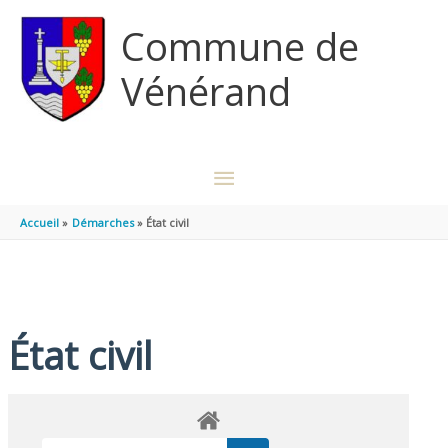
Aller au contenu
Aller au pied de page
Commune de
Vénérand
MENU
PRINCIPAL
Accueil
Démarches
État civil
État civil