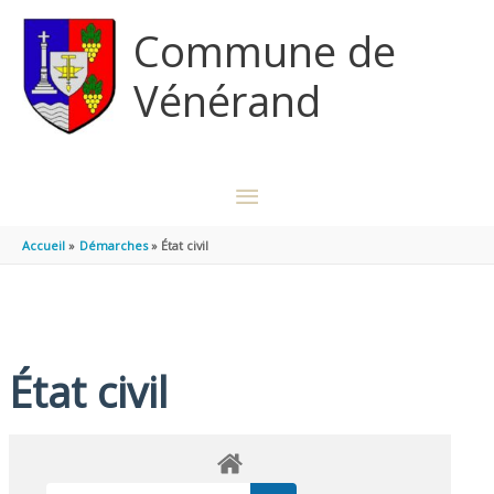
Aller au contenu
Aller au pied de page
Commune de
Vénérand
MENU
PRINCIPAL
Accueil
Démarches
État civil
État civil