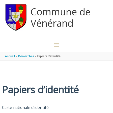
Aller au contenu
Aller au pied de page
Commune de
Vénérand
MENU
PRINCIPAL
Accueil
Démarches
Papiers d’identité
Papiers d’identité
Carte nationale d’identité