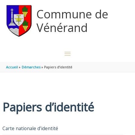
Aller au contenu
Aller au pied de page
Commune de
Vénérand
MENU
PRINCIPAL
Accueil
Démarches
Papiers d’identité
Papiers d’identité
Carte nationale d’identité