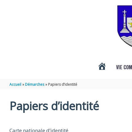
Aller au contenu
Aller au pied de page
VIE CO
ACTUALITÉS
Accueil
Démarches
Papiers d’identité
DE
Papiers d’identité
VÉNÉRAND
Carte nationale d’identité