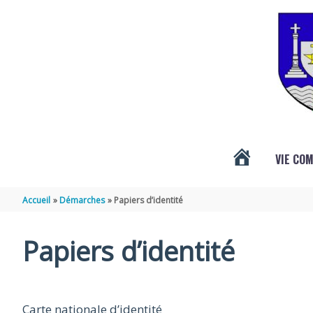
Aller au contenu
Aller au pied de page
VIE CO
ACTUALITÉS
Accueil
Démarches
Papiers d’identité
DE
Papiers d’identité
VÉNÉRAND
Carte nationale d’identité