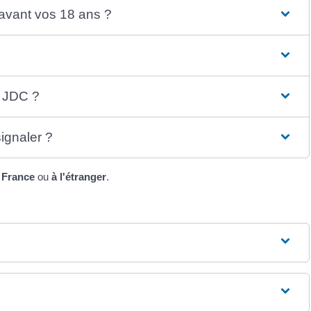
 avant vos 18 ans ?
a JDC ?
ignaler ?
 France
ou
à l'étranger
.