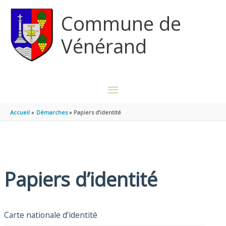
Aller au contenu
Aller au pied de page
Commune de
Vénérand
MENU
PRINCIPAL
Accueil
Démarches
Papiers d’identité
Papiers d’identité
Carte nationale d’identité