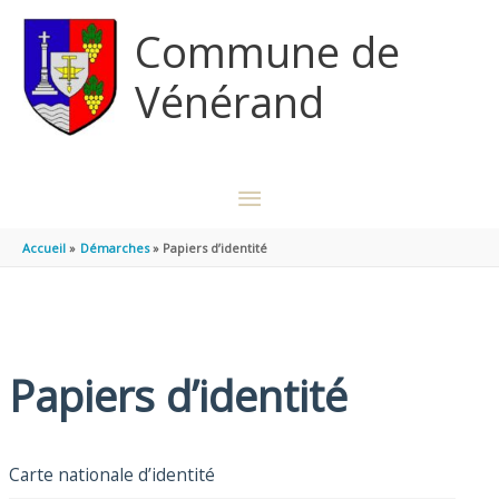
Aller au contenu
Aller au pied de page
Commune de
Vénérand
MENU
PRINCIPAL
Accueil
Démarches
Papiers d’identité
Papiers d’identité
Carte nationale d’identité