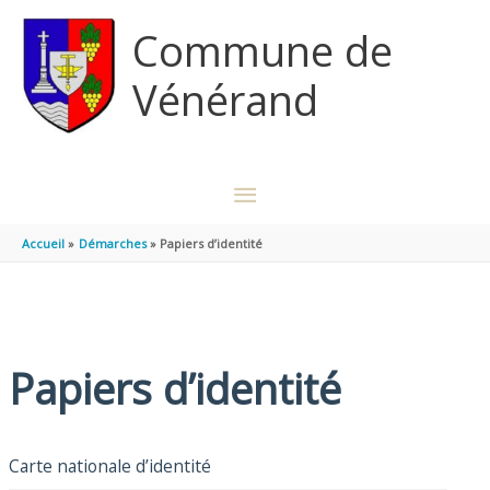
Aller au contenu
Aller au pied de page
Commune de
Vénérand
MENU
PRINCIPAL
Accueil
Démarches
Papiers d’identité
Papiers d’identité
Carte nationale d’identité