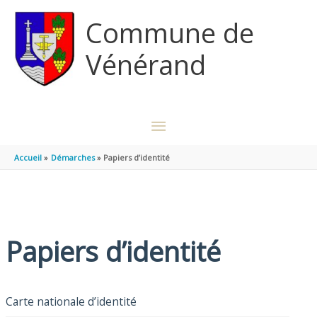
Aller au contenu
Aller au pied de page
Commune de
Vénérand
MENU
PRINCIPAL
Accueil
Démarches
Papiers d’identité
Papiers d’identité
Carte nationale d’identité