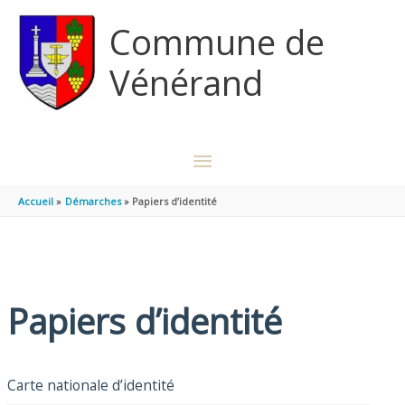
Aller au contenu
Aller au pied de page
Commune de
Vénérand
MENU
PRINCIPAL
Accueil
Démarches
Papiers d’identité
Papiers d’identité
Carte nationale d’identité