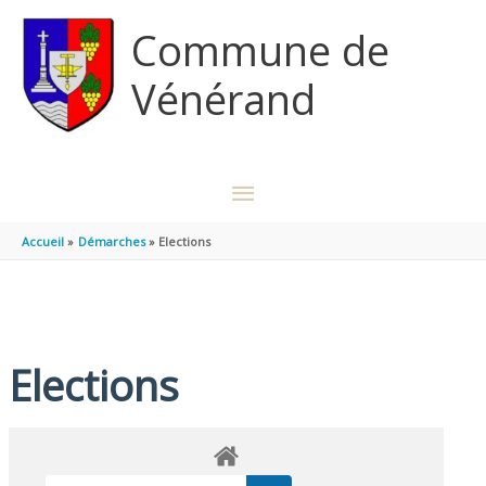
Aller au contenu
Aller au pied de page
Commune de
Vénérand
MENU
PRINCIPAL
Accueil
Démarches
Elections
Elections