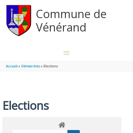
Aller au contenu
Aller au pied de page
Commune de
Vénérand
MENU
PRINCIPAL
Accueil
Démarches
Elections
Elections