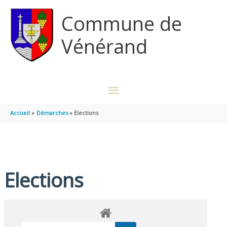
Aller au contenu
Aller au pied de page
Commune de
Vénérand
MENU
PRINCIPAL
Accueil
Démarches
Elections
Elections