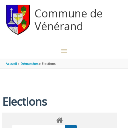
Aller au contenu
Aller au pied de page
Commune de
Vénérand
MENU
PRINCIPAL
Accueil
Démarches
Elections
Elections