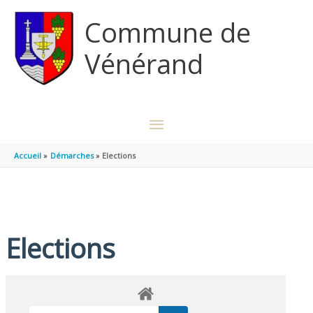
Aller au contenu
Aller au pied de page
Commune de
Vénérand
MENU
PRINCIPAL
Accueil
Démarches
Elections
Elections