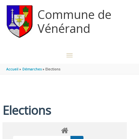
Aller au contenu
Aller au pied de page
Commune de
Vénérand
MENU
PRINCIPAL
Accueil
Démarches
Elections
Elections