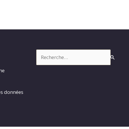
Rechercher :
rme
es données