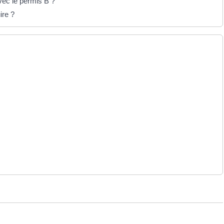
vec le permis B ?
ire ?