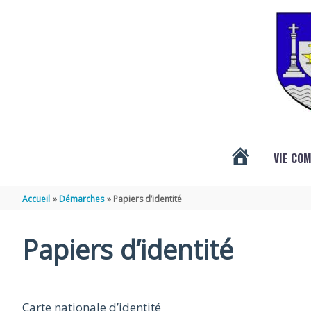
Aller au contenu
Aller au pied de page
VIE CO
ACTUALITÉS
Accueil
Démarches
Papiers d’identité
DE
Papiers d’identité
VÉNÉRAND
Carte nationale d’identité