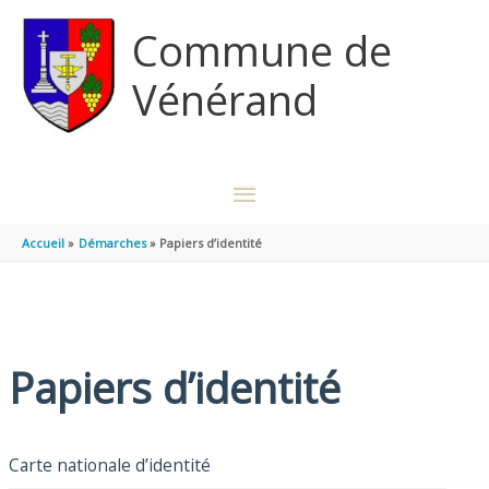
Aller au contenu
Aller au pied de page
Commune de
Vénérand
MENU
PRINCIPAL
Accueil
Démarches
Papiers d’identité
Papiers d’identité
Carte nationale d’identité