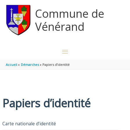
Aller au contenu
Aller au pied de page
Commune de
Vénérand
MENU
PRINCIPAL
Accueil
Démarches
Papiers d’identité
Papiers d’identité
Carte nationale d’identité