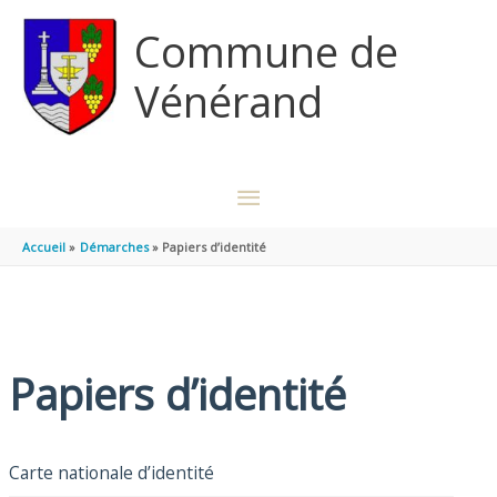
Aller au contenu
Aller au pied de page
Commune de
Vénérand
MENU
PRINCIPAL
Accueil
Démarches
Papiers d’identité
Papiers d’identité
Carte nationale d’identité