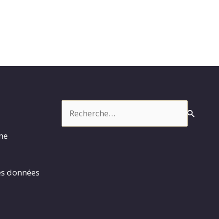
Rechercher :
rme
es données