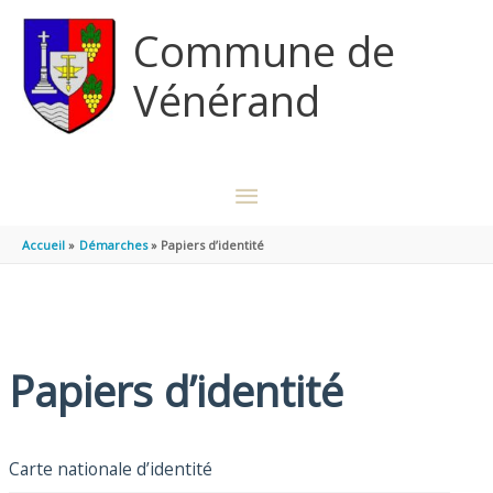
Aller au contenu
Aller au pied de page
Commune de
Vénérand
MENU
PRINCIPAL
Accueil
Démarches
Papiers d’identité
Papiers d’identité
Carte nationale d’identité