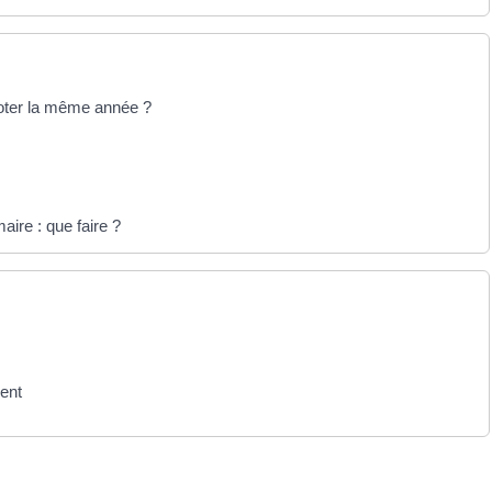
 voter la même année ?
maire : que faire ?
ment