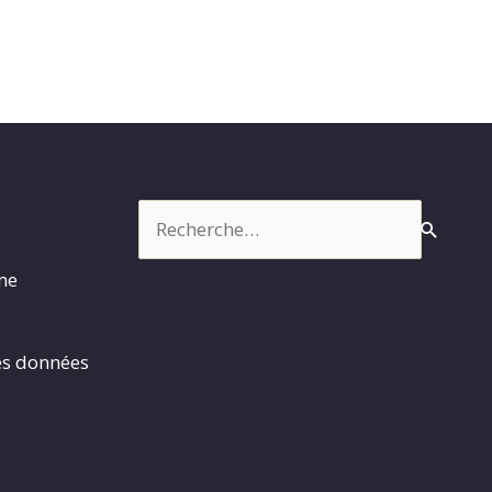
Rechercher :
rme
es données