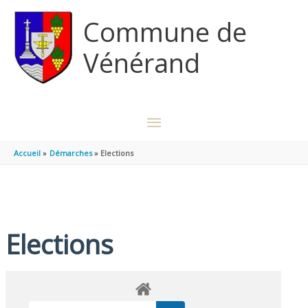
Aller au contenu
Aller au pied de page
Commune de
Vénérand
MENU
PRINCIPAL
Accueil
Démarches
Elections
Elections