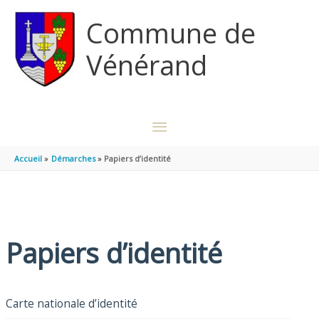
Aller au contenu
Aller au pied de page
Commune de
Vénérand
MENU
PRINCIPAL
Accueil
Démarches
Papiers d’identité
Papiers d’identité
Carte nationale d’identité